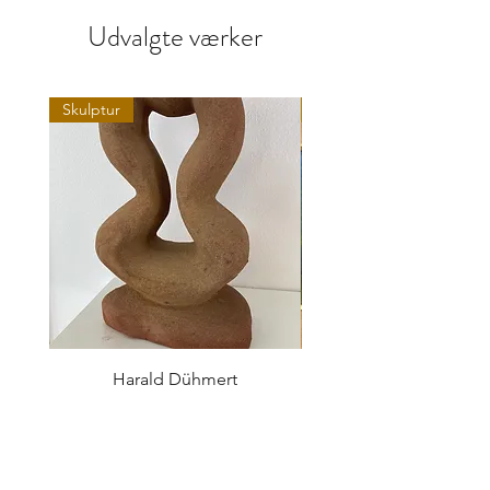
Udvalgte værker
Skulptur
Maleri
Harald Dühmert
Pris
$ 248 USD