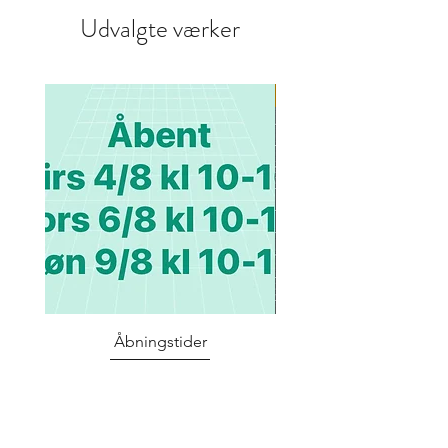
Udvalgte værker
Tryk
Åbningstider
Poul Hauch-Fausb
Pris
$ 0 USD