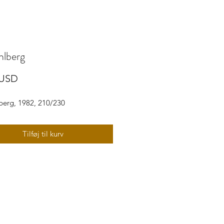
hlberg
Pris
 USD
berg, 1982, 210/230
Tilføj til kurv