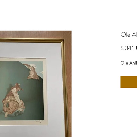
Ole A
$ 341
Ole Ahl