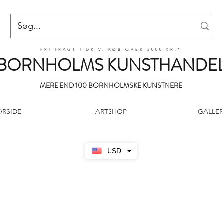
FRI FRAGT I DK V. KØB OVER 3000 KR.*
BORNHOLMS KUNSTHANDE
MERE END 100 BORNHOLMSKE KUNSTNERE
ORSIDE
ARTSHOP
GALLER
USD