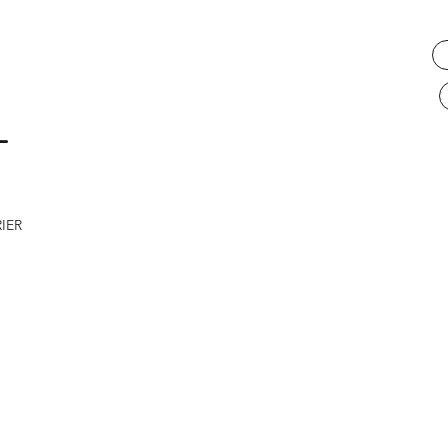
L
IER