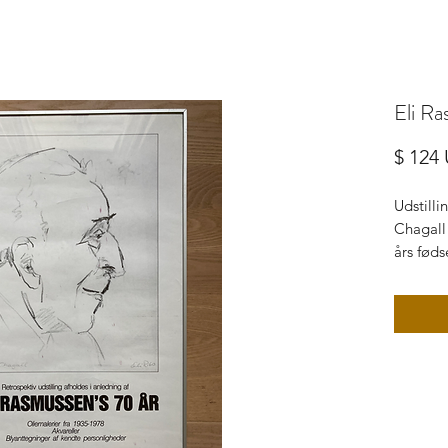
Eli R
$ 124
Udstilli
Chagall 
års føds
Bornholm
bornhol
Bornhol
galleri
kunstha
kunstud