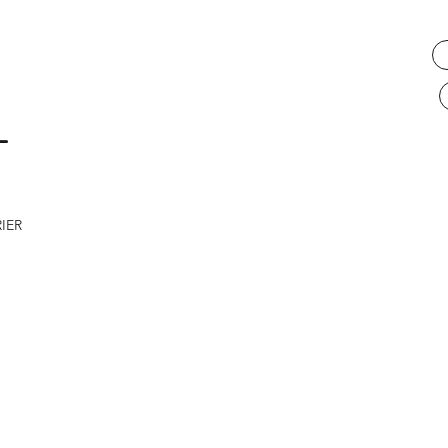
L
IER