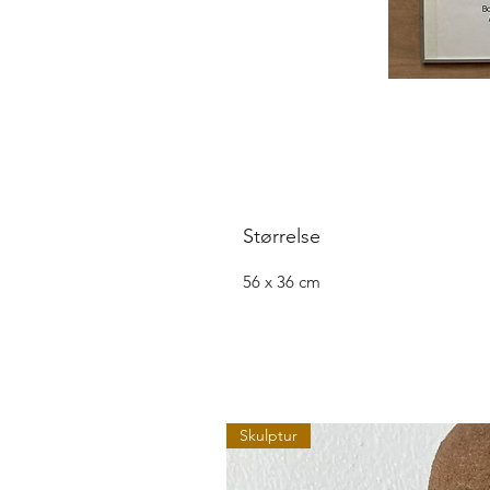
Størrelse
56 x 36 cm
Skulptur