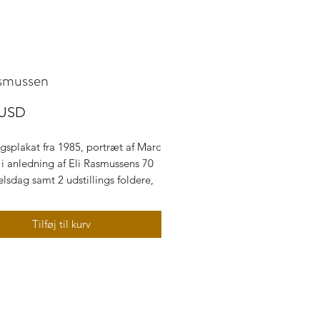
asmussen
Pris
 USD
ngsplakat fra 1985, portræt af Marc
i anledning af Eli Rasmussens 70
elsdag samt 2 udstillings foldere,
ske malerier til salg,
mske kunstnere, malerier fra
Tilføj til kurv
m, bornholmsk maler Gudhjem,
 Bornholm, bornholmsk kunst,
ndel Åkirkeby, ferie på Bornholm,
stilling på Bornholm