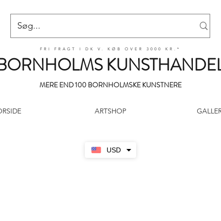
FRI FRAGT I DK V. KØB OVER 3000 KR.*
BORNHOLMS KUNSTHANDE
MERE END 100 BORNHOLMSKE KUNSTNERE
ORSIDE
ARTSHOP
GALLER
USD