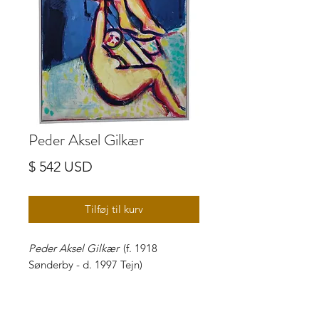
Peder Aksel Gilkær
Pris
$ 542 USD
Tilføj til kurv
Peder Aksel Gilkær
(f. 1918
Sønderby - d. 1997 Tejn)
Olie på lærred, "artister",
usigneret, u. år