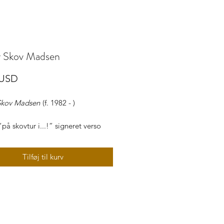
r Skov Madsen
Pris
 USD
Skov Madsen
(f. 1982 - )
“på skovtur i...!” signeret verso
Skov Madsen), u. år
Tilføj til kurv