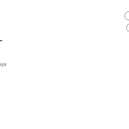
L
IER