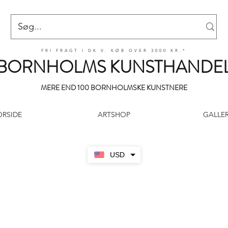
FRI FRAGT I DK V. KØB OVER 3000 KR.*
BORNHOLMS KUNSTHANDE
MERE END 100 BORNHOLMSKE KUNSTNERE
ORSIDE
ARTSHOP
GALLER
USD