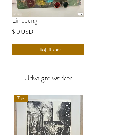
Einladung
Pris
$ 0 USD
Tilføj til kurv
Udvalgte værker
Tryk
Maleri