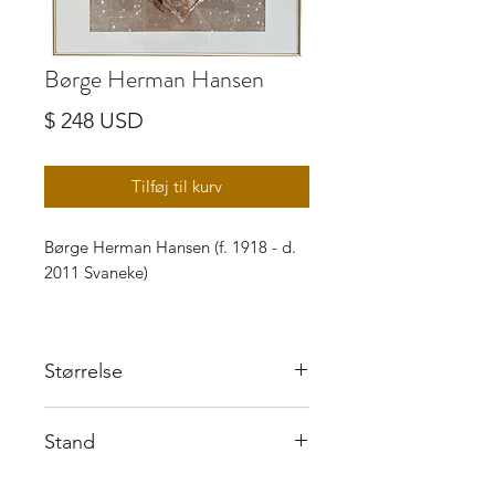
Børge Herman Hansen
Pris
$ 248 USD
Tilføj til kurv
Børge Herman Hansen (f. 1918 - d.
2011 Svaneke)
Monotypi, “Uden titel”. signeret i
Størrelse
øverste venstre hjørne (BHH), 1973,
repræsenteret på Bornholms
45x60 cm
kunstmuseum
Stand
Fremstår i rigtig god stand