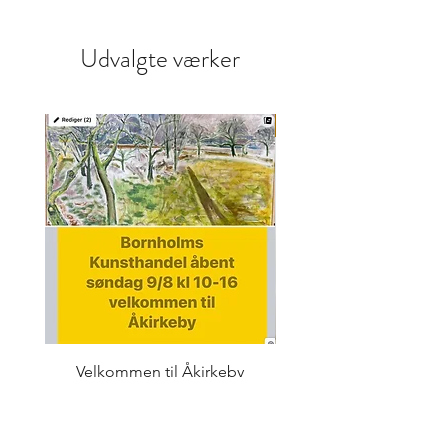
Udvalgte værker
Skulptur
Velkommen til Åkirkeby
Pris
$ 0 USD