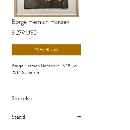
Børge Herman Hansen
Pris
$ 279 USD
Tilføj til kurv
Børge Herman Hansen (f. 1918 - d.
2011 Svaneke)
Monoprint, signeret i nederste højre
hjørne (Børge Herman Hansen),
Størrelse
1979, repræsenteret på Bornholms
kunstmuseum
40x50 cm
Stand
Fremstår i rigtig god stand