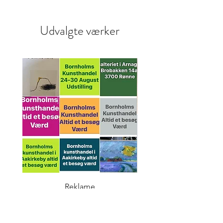
Udvalgte værker
Reklame
Velkommen til Åkir
Pris
$ 155 USD