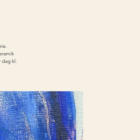
rie.
keramik
 dag kl.