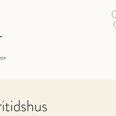
L
IER
itidshus