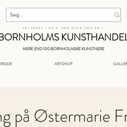
FRI FRAGT I DK V. KØB OVER 3000 KR.*
BORNHOLMS KUNSTHANDE
MERE END 100 BORNHOLMSKE KUNSTNERE
ORSIDE
ARTSHOP
GALLER
ing på Østermarie Fr