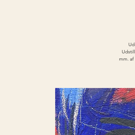
Uds
Udstil
mm. af 