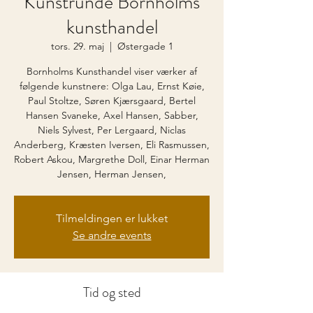
Kunstrunde Bornholms
kunsthandel
tors. 29. maj
  |  
Østergade 1
Bornholms Kunsthandel viser værker af
følgende kunstnere: Olga Lau, Ernst Køie,
Paul Stoltze, Søren Kjærsgaard, Bertel
Hansen Svaneke, Axel Hansen, Sabber,
Niels Sylvest, Per Lergaard, Niclas
Anderberg, Kræsten Iversen, Eli Rasmussen,
Robert Askou, Margrethe Doll, Einar Herman
Jensen, Herman Jensen,
Tilmeldingen er lukket
Se andre events
Tid og sted