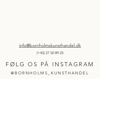
info@bornholmskunsthandel.dk
(+45)
27 50 89 25
FØLG OS PÅ INSTAGRAM
@BORNHOLMS_KUNSTHANDEL
©2026 af Bornholms Kunsthandel og service
ApS
v./ Kim Kofod
Cookie & persondatapolitik