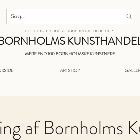
FRI FRAGT I DK V. KØB OVER 3000 KR.*
BORNHOLMS KUNSTHANDE
MERE END 100 BORNHOLMSKE KUNSTNERE
ORSIDE
ARTSHOP
GALLER
ning af Bornholms K