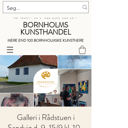
FRI FRAGT I DK V. KØB OVER 3000 KR.*
BORNHOLMS
KUNSTHANDEL
MERE END 100 BORNHOLMSKE KUNSTNERE
Galleri i Rådstuen i
Sandvig d. 9-15/9 kl. 10-