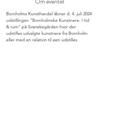
Om eventet
Bornholms Kunsthandel åbner d. 4. juli 2024 
udstillingen "Bornholmske Kunstnere. I tid 
& rum" på Svanekegården hvor der 
udstilles udvalgte kunstnere fra Bornholm 
eller med en relation til øen udstilles
info@bornholmskunsthandel.dk
(+45)
27 50 89 25
FØLG OS PÅ INSTAGRAM
@BORNHOLMS_KUNSTHANDEL