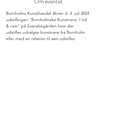
Om eventet
Bornholms Kunsthandel åbner d. 4. juli 2024 
udstillingen "Bornholmske Kunstnere. I tid 
& rum" på Svanekegården hvor der 
udstilles udvalgte kunstnere fra Bornholm 
eller med en relation til øen udstilles
info@bornholmskunsthandel.dk
(+45)
27 50 89 25
FØLG OS PÅ INSTAGRAM
@BORNHOLMS_KUNSTHANDEL