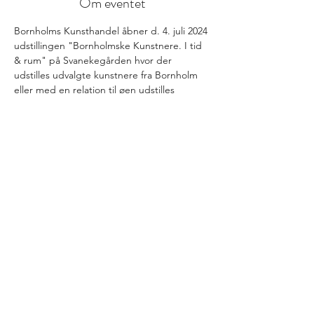
Om eventet
Bornholms Kunsthandel åbner d. 4. juli 2024 
udstillingen "Bornholmske Kunstnere. I tid 
& rum" på Svanekegården hvor der 
udstilles udvalgte kunstnere fra Bornholm 
eller med en relation til øen udstilles
info@bornholmskunsthandel.dk
(+45)
27 50 89 25
FØLG OS PÅ INSTAGRAM
@BORNHOLMS_KUNSTHANDEL