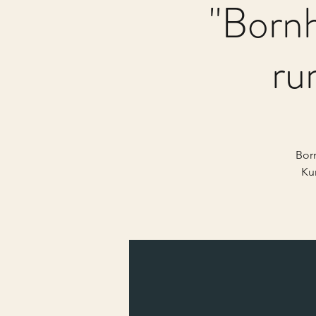
"Bornh
ru
Bor
Ku