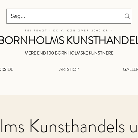
FRI FRAGT I DK V. KØB OVER 3000 KR.*
BORNHOLMS KUNSTHANDE
MERE END 100 BORNHOLMSKE KUNSTNERE
ORSIDE
ARTSHOP
GALLER
ms Kunsthandels ud