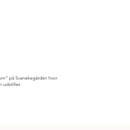
 rum" på Svanekegården hvor
n udstilles