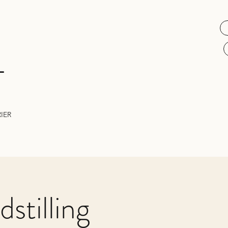
L
IER
stilling