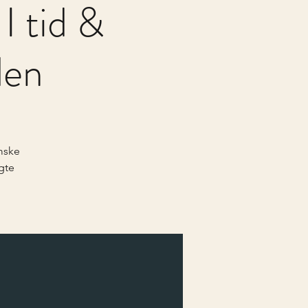
I tid &
den
mske
gte