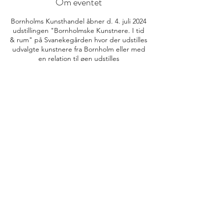
Om eventet
Bornholms Kunsthandel åbner d. 4. juli 2024
udstillingen "Bornholmske Kunstnere. I tid
& rum" på Svanekegården hvor der udstilles
udvalgte kunstnere fra Bornholm eller med
en relation til øen udstilles
info@bornholmskunsthandel.dk
(+45)
27 50 89 25
FØLG OS PÅ INSTAGRAM
@BORNHOLMS_KUNSTHANDEL
©2026 af Bornholms Kunsthandel og service