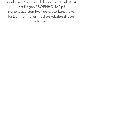
Bornholms Kunsthandel åbner d. 1. juli 2024
udstillingen "BORNHOLM" på
Svanekegaarden hvor udvalgte kunstnere
fra Bornholm eller med en relation til øen
udstilles.
info@bornholmskunsthandel.dk
(+45)
27 50 89 25
FØLG OS PÅ INSTAGRAM
@BORNHOLMS_KUNSTHANDEL
©2026 af Bornholms Kunsthandel og service
ApS