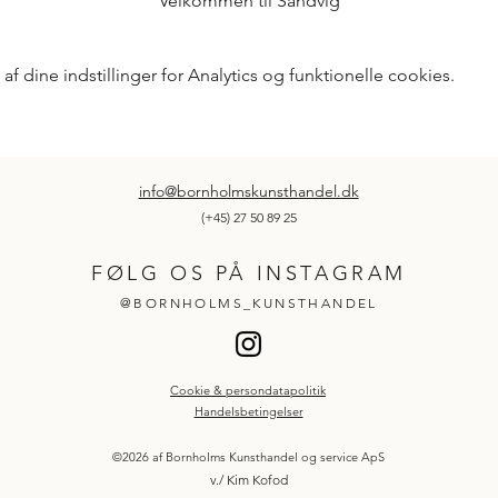
Velkommen til Sandvig
 dine indstillinger for Analytics og funktionelle cookies.
info@bornholmskunsthandel.dk
(+45) 27 50 89 25
FØLG OS PÅ INSTAGRAM
@BORNHOLMS_KUNSTHANDEL
Cookie & persondatapolitik
Handelsbetingelser
©2026 af Bornholms Kunsthandel og service ApS
v./ Kim Kofod