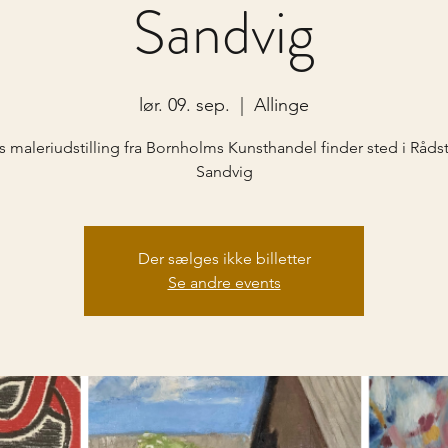
Sandvig
lør. 09. sep.
  |  
Allinge
s maleriudstilling fra Bornholms Kunsthandel finder sted i Råds
Sandvig
Der sælges ikke billetter
Se andre events