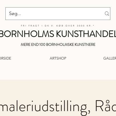
FRI FRAGT I DK V. KØB OVER 3000 KR.*
BORNHOLMS KUNSTHANDE
MERE END 100 BORNHOLMSKE KUNSTNERE
ORSIDE
ARTSHOP
GALLER
maleriudstilling, Rå