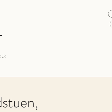
L
IER
dstuen,