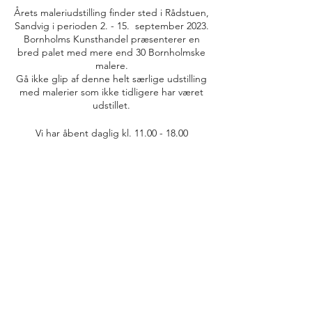
Årets maleriudstilling finder sted i Rådstuen,
Sandvig i perioden 2. - 15. september 2023.
Bornholms Kunsthandel præsenterer en
bred palet med mere end 30 Bornholmske
malere.
Gå ikke glip af denne helt særlige udstilling
med malerier som ikke tidligere har været
udstillet.
Vi har åbent daglig kl. 11.00 - 18.00
Velkommen til Sandvig
info@bornholmskunsthandel.dk
(+45)
27 50 89 25
FØLG OS PÅ INSTAGRAM
@BORNHOLMS_KUNSTHANDEL