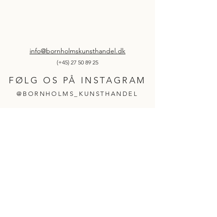
info@bornholmskunsthandel.dk
(+45)
27 50 89 25
FØLG OS PÅ INSTAGRAM
@BORNHOLMS_KUNSTHANDEL
©2026 af Bornholms Kunsthandel og service
ApS
v./ Kim Kofod
Cookie & persondatapolitik
Handelsbetingelser