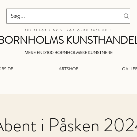
FRI FRAGT I DK V. KØB OVER 3000 KR.*
BORNHOLMS KUNSTHANDE
MERE END 100 BORNHOLMSKE KUNSTNERE
ORSIDE
ARTSHOP
GALLER
bent i Påsken 20