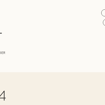
L
IER
24