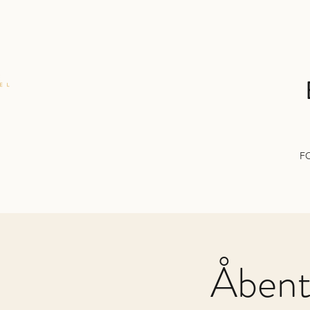
F
Åbent