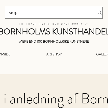
FRI FRAGT I DK V. KØB OVER 3000 KR.*
BORNHOLMS KUNSTHANDE
MERE END 100 BORNHOLMSKE KUNSTNERE
ORSIDE
ARTSHOP
GALLER
 i anledning af Bor