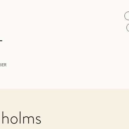
L
IER
nholms