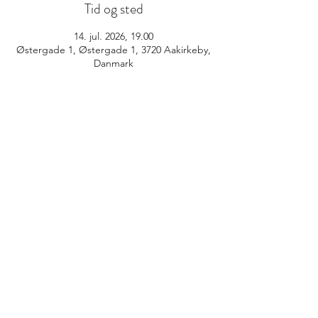
Tid og sted
14. jul. 2026, 19.00
Østergade 1, Østergade 1, 3720 Aakirkeby,
Danmark
info@bornholmskunsthandel.dk
(+45)
27 50 89 25
FØLG OS PÅ INSTAGRAM
@BORNHOLMS_KUNSTHANDEL
©2026 af Bornholms Kunsthandel og service
ApS