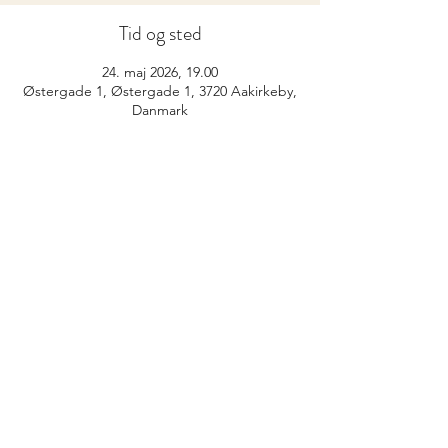
Tid og sted
24. maj 2026, 19.00
Østergade 1, Østergade 1, 3720 Aakirkeby,
Danmark
info@bornholmskunsthandel.dk
(+45)
27 50 89 25
FØLG OS PÅ INSTAGRAM
@BORNHOLMS_KUNSTHANDEL
©2026 af Bornholms Kunsthandel og service